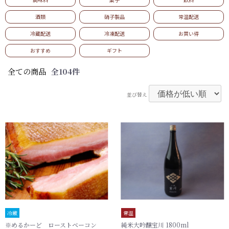
酒類
硝子製品
常温配送
カートを見る
冷蔵配送
冷凍配送
お買い得
おすすめ
ギフト
常温
冷蔵
冷凍
0
0
0
全ての商品
全104件
￥0
￥0
￥0
並び替え
冷蔵
常温
※めるかーど ローストベーコン
純米大吟醸宝川 1800ml