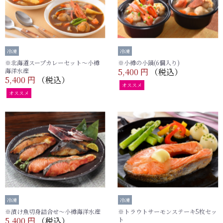
冷凍
冷凍
※北海道スープカレーセット～小樽
※小樽の小鍋(6個入り)
海洋水産
5,400 円
（税込）
5,400 円
（税込）
オススメ
オススメ
冷凍
冷凍
※漬け魚切身詰合せ～小樽海洋水産
※トラウトサーモンステーキ5枚セッ
5,400 円
（税込）
ト