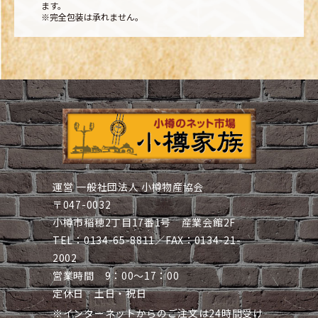
ます。
※完全包装は承れません。
運営 一般社団法人 小樽物産協会
〒047-0032
小樽市稲穂2丁目17番1号 産業会館2F
TEL：0134-65-8811／FAX：0134-21-
2002
営業時間 9：00～17：00
定休日 土日・祝日
※インターネットからのご注文は24時間受け