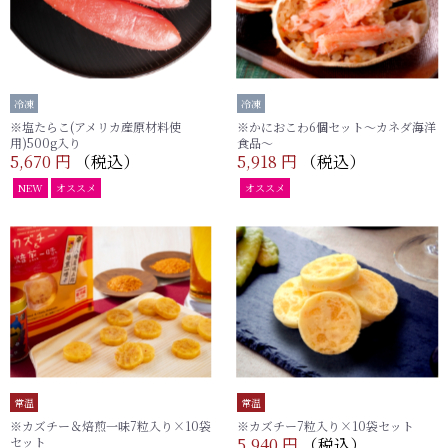
冷凍
冷凍
※塩たらこ(アメリカ産原材料使
※かにおこわ6個セット～カネダ海洋
用)500g入り
食品～
5,670 円
（税込）
5,918 円
（税込）
NEW
オススメ
オススメ
常温
常温
※カズチー＆焙煎一味7粒入り×10袋
※カズチー7粒入り×10袋セット
セット
5,940 円
（税込）