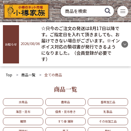
菓子
飲料
酒類
硝子製品
常温配送
冷蔵配送
冷凍配送
お買い得
おすすめ
ギフト
☆只今のご注文の発送は8月17日以降で
商品を探す
す。ご指定日を入れて頂きましても、お
届けできない場合がございます。※イン
2026/08/06
お知らせ
ボイス対応の領収書が発行できるよう
ログイン
になりました。（会員登録が必要で
す）
会員登録
Top
商品一覧
全ての商品
お気に入り
商品一覧
ご利用ガイド
水産品
農産品
畜産加工品
プライバシーポリシー
海苔・昆布
佃煮・昆布巻き
乳製品
麺類
すり身 蒲鉾
その他加工品
調味料
菓子
飲料