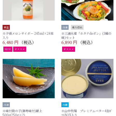
常温
冷凍
売り切れ
※夕張メロンサイダー 245ml×24本
※三浦水産「ホタテdeポン」(3種の
入り
味)セット
6,480 円
（税込）
6,890 円
（税込）
NEW
オススメ
オススメ
冷凍
冷蔵
※味付数の子(御寿味付)献上
※山中牧場 プレミアムバター4缶ｷﾞ
500g(250g×2)
ﾌﾄBOX入り