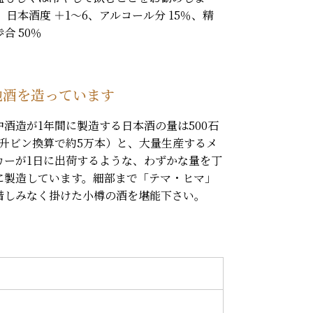
。 日本酒度 ＋1〜6、アルコール分 15％、精
合 50％
地酒を造っています
中酒造が1年間に製造する日本酒の量は500石
1升ビン換算で約5万本）と、大量生産するメ
カーが1日に出荷するような、わずかな量を丁
に製造しています。細部まで「テマ・ヒマ」
惜しみなく掛けた小樽の酒を堪能下さい。