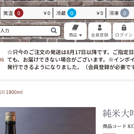
品
畜産加工品
海苔・昆布
佃煮・昆布巻き
0
0
0
常温
￥0
冷蔵
￥0
冷凍
加工品
調味料
菓子
飲料
配送
冷凍配送
お買い得
おすすめ
商品
会員登録
ログイン
☆只今のご注文の発送は8月17日以降です。ご指定
06
ても、お届けできない場合がございます。※インボ
発行できるようになりました。（会員登録が必要で
 1800ml
純米大吟
商品コード
83