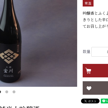
常温
吟醸香とふく
きりとした辛
てお召し上が
数量