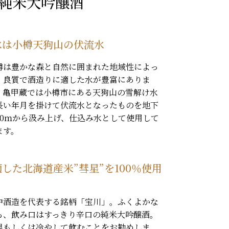
純米大吟醸酒
水は小樽天狗山の伏流水
樽は豊かな森と自然に囲まれた地域性によっ
、良質で酒造りに適した水が豊富にありま
。亀甲蔵では小樽市にある天狗山の雪解け水
長い年月を掛けて伏流水となったものを地下
70ｍから汲み上げ、仕込み水として使用して
ます。
した北海道産米”彗星”を100％使用
中酒造を代表する銘柄「宝川」。ふくよかな
ら、飲み口はすっきり辛口の純米大吟醸酒。
温もしくは冷やして飲むことをお勧めしま