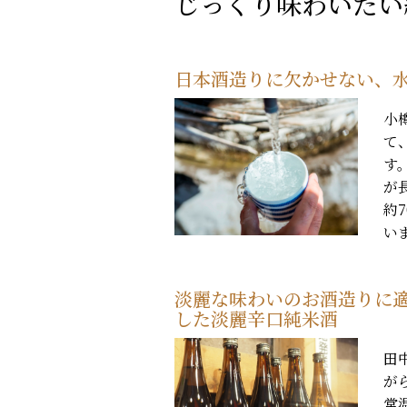
じっくり味わいたい
日本酒造りに欠かせない、
小
て
す
が
約
い
淡麗な味わいのお酒造りに適
した淡麗辛口純米酒
田
が
常