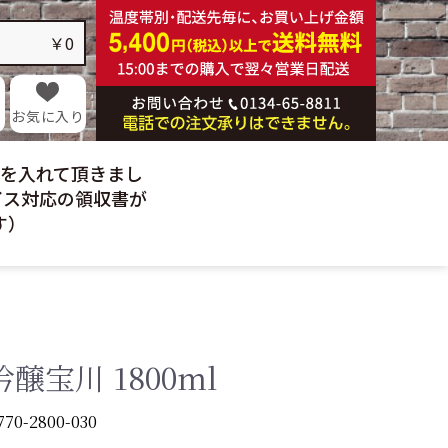
乳製品
麺類
￥0
酒類
硝子製品
ギフト
お気に入り
日を入れて頂きまし
イス対応の領収書が
す）
醸宝川 1800ml
770-2800-030