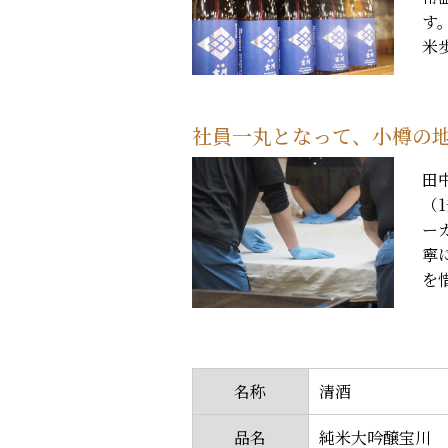
す
米歩
社員一丸となって、小樽の
田
（
ー
寧
を
名称
清酒
品名
純米大吟醸宝川