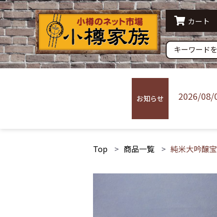
水産品
農産
カート
すり身 蒲鉾
その他
常温配送
冷蔵
2026/08/
お知らせ
Top
商品一覧
純米大吟醸宝川