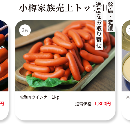
自慢の逸品をお取り寄せ
小樽の銘店・老舗
小樽家族売上トップ10
カートを見る
3
常温
冷蔵
冷凍
0
0
0
位
￥0
￥0
￥0
※山中牧場 プレミアムバター
※
0円
1,738円
通常価格