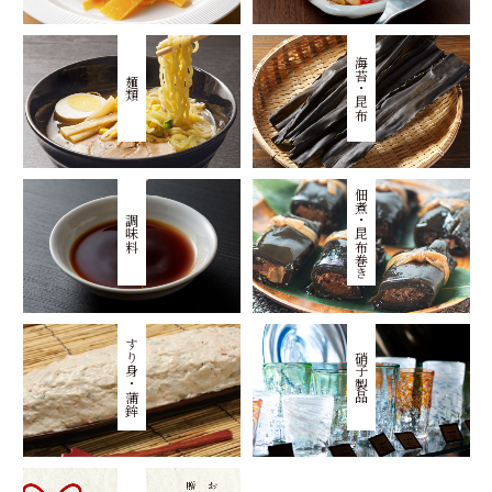
海苔・昆布
麺類
佃煮・昆布巻き
調味料
すり身・蒲鉾
硝子製品