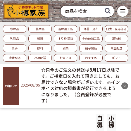
水産品
農産品
畜産加工品
海苔・昆布
佃煮・昆布巻き
商品を探す
乳製品
麺類
すり身 蒲鉾
その他加工品
調味料
菓子
飲料
酒類
硝子製品
常温配送
ログイン
冷蔵配送
冷凍配送
お買い得
おすすめ
ギフト
会員登録
☆只今のご注文の発送は8月17日以降で
す。ご指定日を入れて頂きましても、お
お気に入り
届けできない場合がございます。※イン
2026/08/06
お知らせ
ボイス対応の領収書が発行できるよう
になりました。（会員登録が必要で
ご利用ガイド
す）
プライバシーポリシー