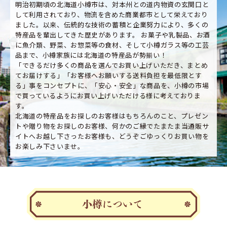
明治初期頃の北海道小樽市は、対本州との道内物資の玄関口と
して利用されており、物流を含めた商業都市として栄えており
ました。以来、伝統的な技術の蓄積と企業努力により、多くの
特産品を輩出してきた歴史があります。 お菓子や乳製品、お酒
に魚介類、野菜、お惣菜等の食材、そして小樽ガラス等の工芸
品まで、小樽家族には北海道の特産品が勢揃い！
「できるだけ多くの商品を選んでお買い上げいただき、まとめ
てお届けする」「お客様へお願いする送料負担を最低限とす
る」事をコンセプトに、「安心・安全」な商品を、小樽の市場
で買っているようにお買い上げいただける様に考えておりま
す。
北海道の特産品をお探しのお客様はもちろんのこと、プレゼン
トや贈り物をお探しのお客様、何かのご縁でたまたま当通販サ
イトへお越し下さったお客様も、どうぞごゆっくりお買い物を
お楽しみ下さいませ。