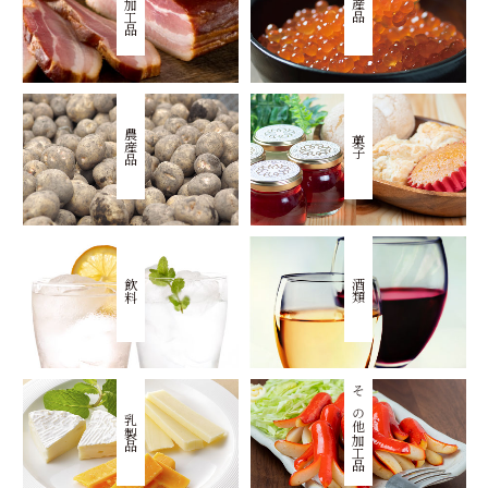
畜産加工品
水産品
農産品
菓子
飲料
酒類
その他加工品
乳製品