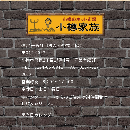
運営 一般社団法人 小樽物産協会
〒047-0032
小樽市稲穂2丁目17番1号 産業会館2F
TEL：0134-65-8811／FAX：0134-21-
2002
営業時間 9：00～17：00
定休日 土日・祝日
※インターネットからのご注文は24時間受け
付けております。
営業日カレンダー