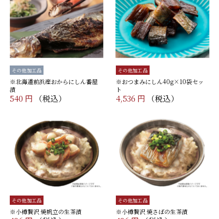
その他加工品
その他加工品
※北海道前浜産おからにしん番屋
※おつまみにしん40g×10袋セッ
漬
ト
540 円
（税込）
4,536 円
（税込）
その他加工品
その他加工品
※小樽贅沢 焼帆立の生茶漬
※小樽贅沢 焼さばの生茶漬