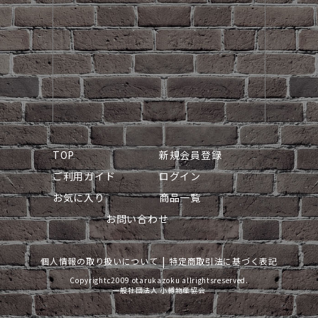
TOP
新規会員登録
ご利用ガイド
ログイン
お気に入り
商品一覧
お問い合わせ
個人情報の取り扱いについて
特定商取引法に基づく表記
Copyrightc2009 otarukazoku allrightsreserved.
一般社団法人 小樽物産協会