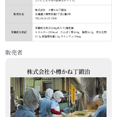
しいにしんそばの出来上がりです。
株式会社 小樽かね丁鍛治
販売社名
北海道小樽市長橋5丁目2番6号
TEL:0134-25-3500
栄養成分表示(100gあたり)推定値
栄養成分表記
エネルギー259kcal たんぱく質16.6g 脂質16.2g 炭水化物
11.7g 食塩相当量2.1g カルシウム 54mg
販売者
株式会社小樽かね丁鍛治