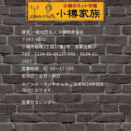
運営 一般社団法人 小樽物産協会
〒047-0032
小樽市稲穂2丁目17番1号 産業会館2F
TEL：0134-65-8811／FAX：0134-21-
2002
営業時間 9：00～17：00
定休日 土日・祝日
※インターネットからのご注文は24時間受け
付けております。
営業日カレンダー