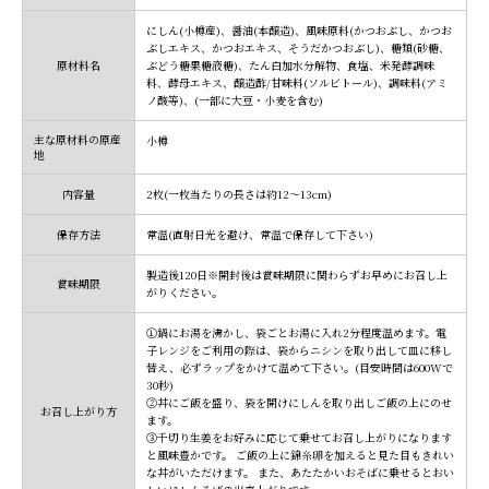
にしん(小樽産)、醤油(本醸造)、風味原料(かつおぶし、かつお
ぶしエキス、かつおエキス、そうだかつおぶし)、糖類(砂糖、
原材料名
ぶどう糖果糖液糖)、たん白加水分解物、食塩、米発酵調味
料、酵母エキス、醸造酢/甘味料(ソルビトール)、調味料(アミ
ノ酸等)、(一部に大豆・小麦を含む)
主な原材料の原産
小樽
地
内容量
2枚(一枚当たりの長さは約12～13cm)
保存方法
常温(直射日光を避け、常温で保存して下さい)
製造後120日※開封後は賞味期限に関わらずお早めにお召し上
賞味期限
がりください。
①鍋にお湯を沸かし、袋ごとお湯に入れ2分程度温めます。電
子レンジをご利用の際は、袋からニシンを取り出して皿に移し
替え、必ずラップをかけて温めて下さい。(目安時間は600Wで
30秒)
②丼にご飯を盛り、袋を開けにしんを取り出しご飯の上にのせ
お召し上がり方
ます。
③千切り生姜をお好みに応じて乗せてお召し上がりになります
と風味豊かです。 ご飯の上に錦糸卵を加えると見た目もきれい
な丼がいただけます。 また、あたたかいおそばに乗せるとおい