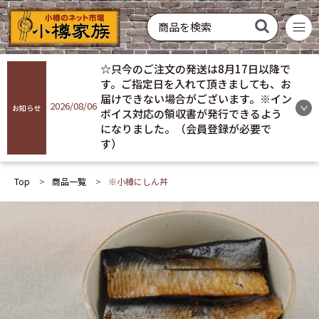
菓子
飲料
酒類
硝子製品
常温配送
冷蔵配送
冷凍配送
お買い得
おすすめ
ギフト
☆只今のご注文の発送は8月17日以降で
商品を探す
す。ご指定日を入れて頂きましても、お
届けできない場合がございます。※イン
2026/08/06
お知らせ
ボイス対応の領収書が発行できるよう
ログイン
になりました。（会員登録が必要で
す）
会員登録
Top
商品一覧
※小樽にしん丼
お気に入り
ご利用ガイド
プライバシーポリシー