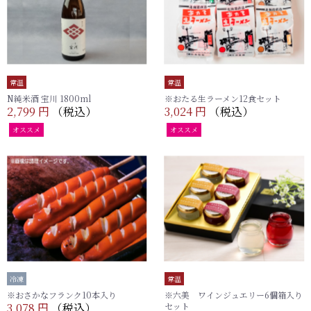
常温
常温
N純米酒 宝川 1800ml
※おたる生ラーメン12食セット
2,799 円
（税込）
3,024 円
（税込）
オススメ
オススメ
冷凍
常温
※おさかなフランク10本入り
※六美 ワインジュエリー6個箱入り
3,078 円
（税込）
セット