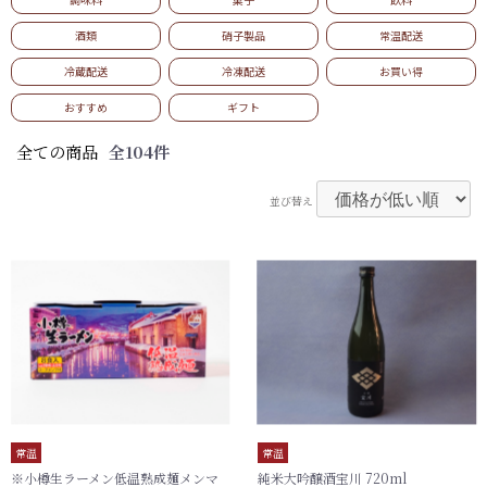
酒類
硝子製品
常温配送
カートを見る
冷蔵配送
冷凍配送
お買い得
おすすめ
ギフト
常温
冷蔵
冷凍
0
0
0
全ての商品
全104件
￥0
￥0
￥0
並び替え
常温
常温
※小樽生ラーメン低温熟成麺メンマ
純米大吟醸酒宝川 720ml