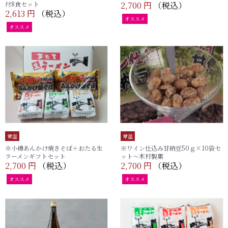
付8食セット
2,700 円
（税込）
2,613 円
（税込）
オススメ
オススメ
常温
常温
※小樽あんかけ焼きそば＋おたる生
※ワイン仕込み甘納豆50ｇ×10袋セ
ラーメンギフトセット
ット～木村製菓
2,700 円
（税込）
2,700 円
（税込）
オススメ
オススメ