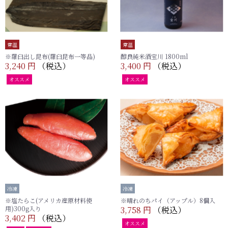
常温
常温
※羅臼出し昆布(羅臼昆布一等品)
醇良純米酒宝川 1800ml
3,240 円
（税込）
3,400 円
（税込）
オススメ
オススメ
冷凍
冷凍
※塩たらこ(アメリカ産原材料使
※晴れのちパイ（アップル）8個入
用)300g入り
3,758 円
（税込）
3,402 円
（税込）
オススメ