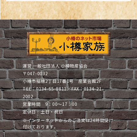
運営 一般社団法人 小樽物産協会
〒047-0032
小樽市稲穂2丁目17番1号 産業会館2F
TEL：0134-65-8811／FAX：0134-21-
2002
営業時間 9：00～17：00
定休日 土日・祝日
※インターネットからのご注文は24時間受け
付けております。