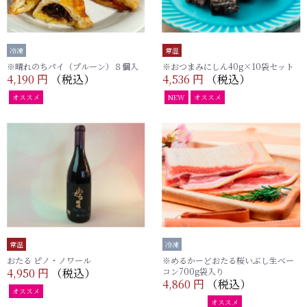
冷凍
常温
※晴れのちパイ（プルーン）８個入
※おつまみにしん40g×10袋セット
4,190 円
（税込）
4,536 円
（税込）
オススメ
NEW
オススメ
常温
冷凍
おたる ピノ・ノワール
※めるかーどおたる桜いぶし生ベー
4,950 円
（税込）
コン700g袋入り
4,860 円
（税込）
オススメ
めるかーど
オススメ