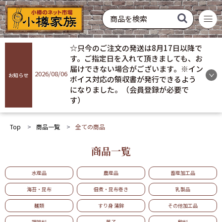
菓子
飲料
酒類
硝子製品
常温配送
冷蔵配送
冷凍配送
お買い得
おすすめ
ギフト
☆只今のご注文の発送は8月17日以降で
商品を探す
す。ご指定日を入れて頂きましても、お
届けできない場合がございます。※イン
2026/08/06
お知らせ
ボイス対応の領収書が発行できるよう
ログイン
になりました。（会員登録が必要で
す）
会員登録
Top
商品一覧
全ての商品
お気に入り
商品一覧
ご利用ガイド
水産品
農産品
畜産加工品
プライバシーポリシー
海苔・昆布
佃煮・昆布巻き
乳製品
麺類
すり身 蒲鉾
その他加工品
調味料
菓子
飲料