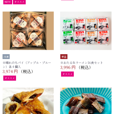
NEW
オススメ
冷凍
常温
※晴れのちパイ（アップル・プルー
※おたる生ラーメン16食セット
ン）各４個入
3,996 円
（税込）
3,974 円
（税込）
オススメ
オススメ