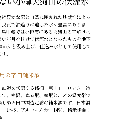
ない小樽天狗山の伏流水
樽は豊かな森と自然に囲まれた地域性によっ
、良質で酒造りに適した水が豊富にありま
。亀甲蔵では小樽市にある天狗山の雪解け水
長い年月を掛けて伏流水となったものを地下
70ｍから汲み上げ、仕込み水として使用して
ます。
使用の辛口純米酒
中酒造を代表する銘柄「宝川」。ロック、冷
して、室温、ぬる燗、熱燗と、どの温度帯で
楽しめる田中酒造定番の純米酒です。日本酒
：＋1〜5、アルコール分：14％、精米歩合：
％