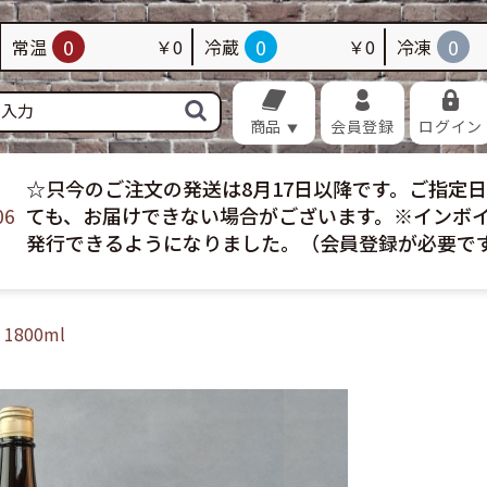
品
畜産加工品
海苔・昆布
佃煮・昆布巻き
0
0
0
常温
￥0
冷蔵
￥0
冷凍
加工品
調味料
菓子
飲料
配送
冷凍配送
お買い得
おすすめ
商品
会員登録
ログイン
☆只今のご注文の発送は8月17日以降です。ご指定
06
ても、お届けできない場合がございます。※インボ
発行できるようになりました。（会員登録が必要で
1800ml