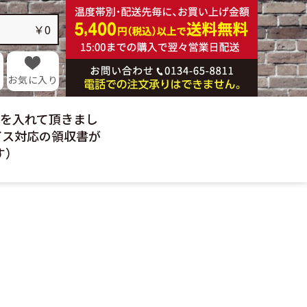
乳製品
麺類
￥0
酒類
硝子製品
ギフト
お気に入り
日を入れて頂きまし
イス対応の領収書が
す）