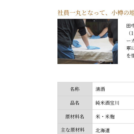
社員一丸となって、小樽の
田
（
ー
寧
を
名称
清酒
品名
純米酒宝川
原材料名
米・米麹
主な原材料
北海道