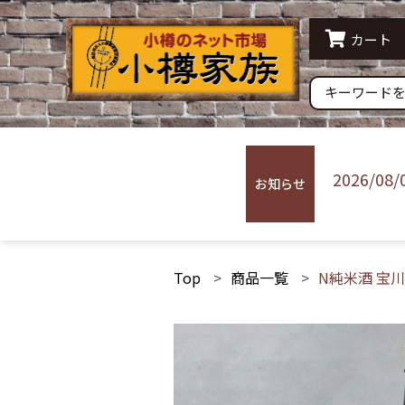
水産品
農産
カート
すり身 蒲鉾
その他
常温配送
冷蔵
2026/08/
お知らせ
Top
商品一覧
N純米酒 宝川 