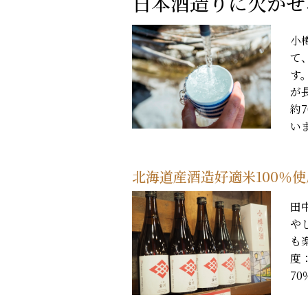
日本酒造りに欠かせ
小
て
す
が
約
い
北海道産酒造好適米100％
田
や
も
度
70