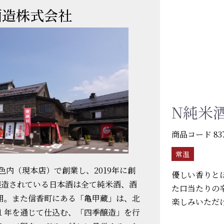
酒造株式会社
N純米酒 
商品コード
83
常温
市色内（現本店）で創業し、2019年に創
優しい香りと
醸造されている日本酒は全て純米酒、酒
た口当たりの
用。また信香町にある「亀甲蔵」は、北
楽しみいただ
１年を通じて仕込む、「四季醸造」を行