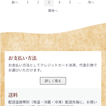
前へ
1
2
3
4
5
...
次へ
最後へ
お支払い方法
お支払い方法としてクレジットカード決済、代金引換で
お選びいただけます。
詳しく見る
送料
配送温度帯別（常温・冷蔵・冷凍）配送先毎に、お買い