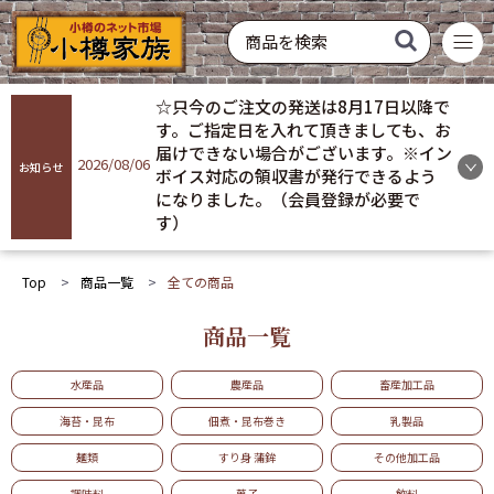
菓子
飲料
酒類
硝子製品
常温配送
冷蔵配送
冷凍配送
お買い得
おすすめ
ギフト
☆只今のご注文の発送は8月17日以降で
商品を探す
す。ご指定日を入れて頂きましても、お
届けできない場合がございます。※イン
2026/08/06
お知らせ
ボイス対応の領収書が発行できるよう
ログイン
になりました。（会員登録が必要で
す）
会員登録
Top
商品一覧
全ての商品
お気に入り
商品一覧
ご利用ガイド
水産品
農産品
畜産加工品
プライバシーポリシー
海苔・昆布
佃煮・昆布巻き
乳製品
麺類
すり身 蒲鉾
その他加工品
調味料
菓子
飲料