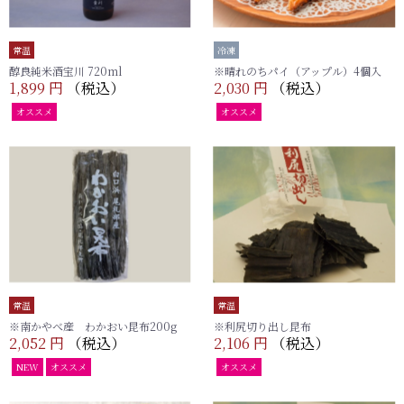
常温
冷凍
醇良純米酒宝川 720ml
※晴れのちパイ（アップル）4個入
1,899 円
（税込）
2,030 円
（税込）
オススメ
オススメ
常温
常温
※南かやべ産 わかおい昆布200g
※利尻切り出し昆布
2,052 円
（税込）
2,106 円
（税込）
NEW
オススメ
オススメ