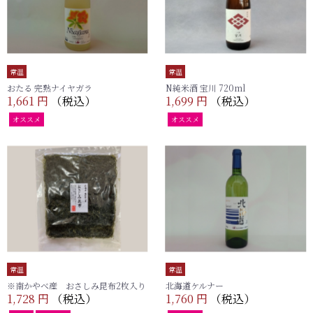
常温
常温
おたる 完熟ナイヤガラ
N純米酒 宝川 720ml
1,661 円
（税込）
1,699 円
（税込）
オススメ
オススメ
常温
常温
※南かやべ産 おさしみ昆布2枚入り
北海道ケルナー
1,728 円
（税込）
1,760 円
（税込）