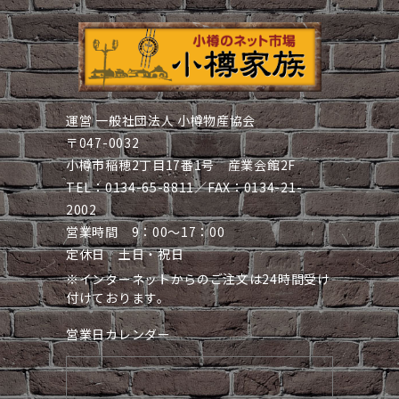
運営 一般社団法人 小樽物産協会
〒047-0032
小樽市稲穂2丁目17番1号 産業会館2F
TEL：0134-65-8811／FAX：0134-21-
2002
営業時間 9：00～17：00
定休日 土日・祝日
※インターネットからのご注文は24時間受け
付けております。
営業日カレンダー