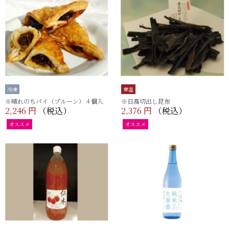
冷凍
常温
※晴れのちパイ（プルーン）４個入
※日高切出し昆布
2,246 円
（税込）
2,376 円
（税込）
オススメ
オススメ