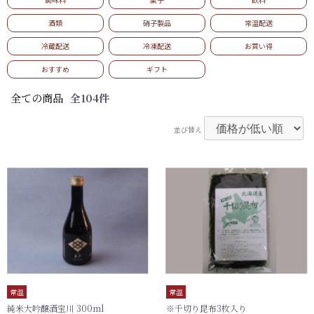
酒類
硝子製品
常温配送
カートを見る
冷蔵配送
冷凍配送
お買い得
おすすめ
ギフト
常温
冷蔵
冷凍
0
0
0
全ての商品
全104件
￥0
￥0
￥0
並び替え
常温
常温
純米大吟醸酒宝川 300ml
※千切り昆布3枚入り