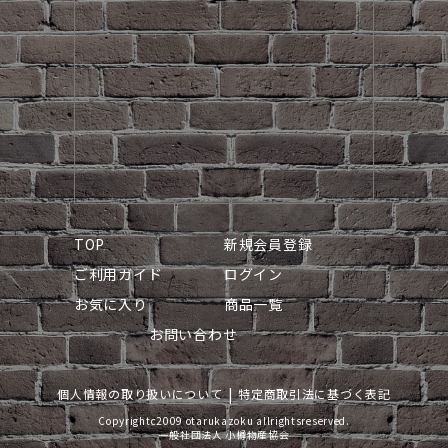
TOP
新規会員登録
ご利用ガイド
ログイン
お気に入り
商品一覧
お問い合わせ
個人情報の取り扱いについて
特定商取引法に基づく表記
Copyrightc2009 otarukazoku allrightsreserved.
一般社団法人 小樽物産協会