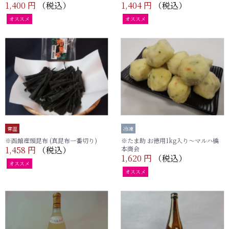
1,400 円
（税込）
1,404 円
（税込）
オススメ
オススメ
常温
冷凍
※函館産頭昆布 (真昆布一番切り)
※たま助 お徳用1kg入り～マルハ橋
1,458 円
（税込）
本商会
1,620 円
（税込）
オススメ
オススメ