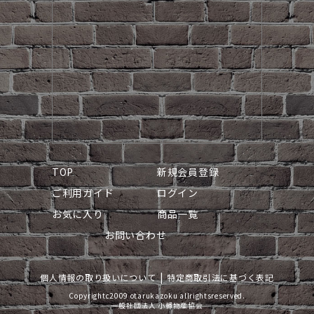
TOP
新規会員登録
ご利用ガイド
ログイン
お気に入り
商品一覧
お問い合わせ
個人情報の取り扱いについて
特定商取引法に基づく表記
Copyrightc2009 otarukazoku allrightsreserved.
一般社団法人 小樽物産協会