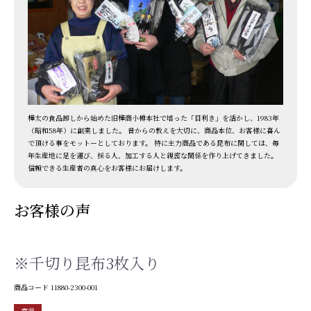
樺太の食品卸しから始めた旧樺商小樽本社で培った「目利き」を活かし、1983年
（昭和58年）に創業しました。 昔からの教えを大切に、商品本位、お客様に喜ん
で頂ける事をモットーとしております。 特に主力商品である昆布に関しては、毎
年生産地に足を運び、採る人、加工する人と親密な関係を作り上げてきました。
信頼できる生産者の真心をお客様にお届けします。
お客様の声
※千切り昆布3枚入り
商品コード
11880-2300-001
常温