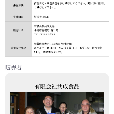
直射日光・高温多湿をさけ保存してください。開封後は密封し
保存方法
て保存して下さい。
賞味期限
製造後 365日
有限会社共成食品
販売社名
小樽市有幌町1番11号
TEL:0134-32-6685
栄養成分表示(100g当たり)推定値
栄養成分表記
エネルギー153kcal たんぱく質14.1g 脂質3.6g 炭水化物
54.3g 食塩相当量2.69g
販売者
有限会社共成食品