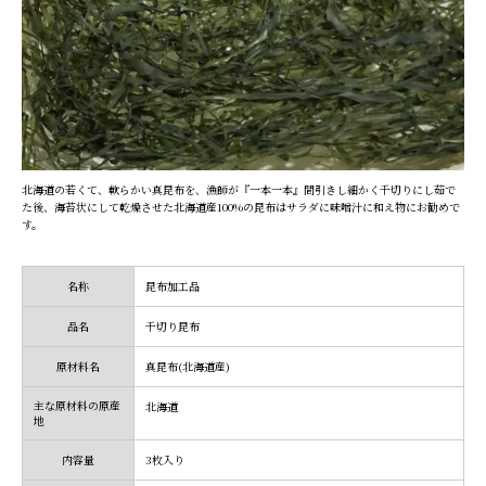
北海道の若くて、軟らかい真昆布を、漁師が『一本一本』間引きし細かく千切りにし茹で
た後、海苔状にして乾燥させた北海道産100%の昆布はサラダに味噌汁に和え物にお勧めで
す。
名称
昆布加工品
品名
千切り昆布
原材料名
真昆布(北海道産)
主な原材料の原産
北海道
地
内容量
3枚入り