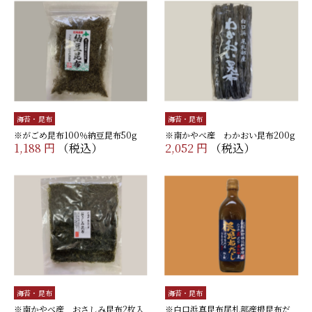
海苔・昆布
海苔・昆布
※がごめ昆布100％納豆昆布50g
※南かやべ産 わかおい昆布200g
1,188 円
（税込）
2,052 円
（税込）
海苔・昆布
海苔・昆布
※南かやべ産 おさしみ昆布2枚入
※白口浜真昆布尾札部産根昆布だ