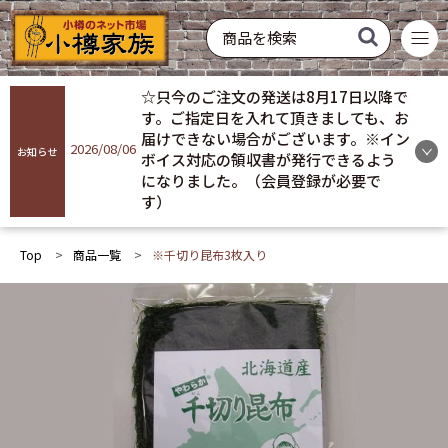
菓子
飲料
酒類
硝子製品
常温配送
冷蔵配送
冷凍配送
お買い得
おすすめ
ギフト
☆只今のご注文の発送は8月17日以降で
商品を探す
す。ご指定日を入れて頂きましても、お
届けできない場合がございます。※イン
2026/08/06
お知らせ
ボイス対応の領収書が発行できるよう
ログイン
になりました。（会員登録が必要で
す）
会員登録
Top
商品一覧
※千切り昆布3枚入り
お気に入り
ご利用ガイド
プライバシーポリシー