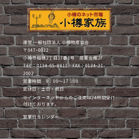
運営 一般社団法人 小樽物産協会
〒047-0032
小樽市稲穂2丁目17番1号 産業会館2F
TEL：0134-65-8811／FAX：0134-21-
2002
営業時間 9：00～17：00
定休日 土日・祝日
※インターネットからのご注文は24時間受け
付けております。
営業日カレンダー