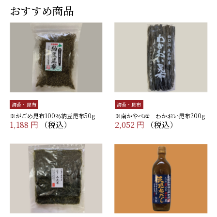
おすすめ商品
海苔・昆布
海苔・昆布
※がごめ昆布100％納豆昆布50g
※南かやべ産 わかおい昆布200g
1,188 円
（税込）
2,052 円
（税込）