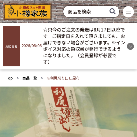
菓子
飲料
酒類
硝子製品
常温配送
冷蔵配送
冷凍配送
お買い得
おすすめ
ギフト
☆只今のご注文の発送は8月17日以降で
商品を探す
す。ご指定日を入れて頂きましても、お
届けできない場合がございます。※イン
2026/08/06
お知らせ
ボイス対応の領収書が発行できるよう
ログイン
になりました。（会員登録が必要で
す）
会員登録
Top
商品一覧
※利尻切り出し昆布
お気に入り
ご利用ガイド
プライバシーポリシー