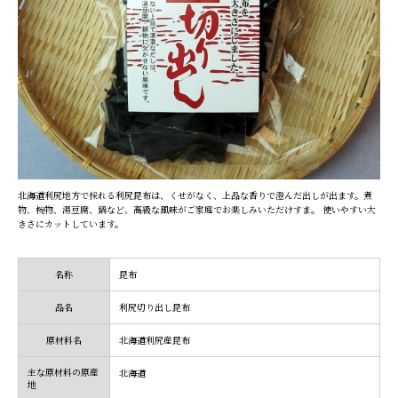
北海道利尻地方で採れる利尻昆布は、くせがなく、上品な香りで澄んだ出しが出ます。煮
物、椀物、湯豆腐、鍋など、高級な風味がご家庭でお楽しみいただけすま。 使いやすい大
きさにカットしています。
名称
昆布
品名
利尻切り出し昆布
原材料名
北海道利尻産昆布
主な原材料の原産
北海道
地