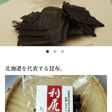
カートを見る
常温
冷蔵
冷凍
0
0
0
￥0
￥0
￥0
北海道を代表する昆布。