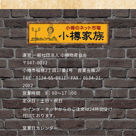
運営 一般社団法人 小樽物産協会
〒047-0032
小樽市稲穂2丁目17番1号 産業会館2F
TEL：0134-65-8811／FAX：0134-21-
2002
営業時間 9：00～17：00
定休日 土日・祝日
※インターネットからのご注文は24時間受け
付けております。
営業日カレンダー