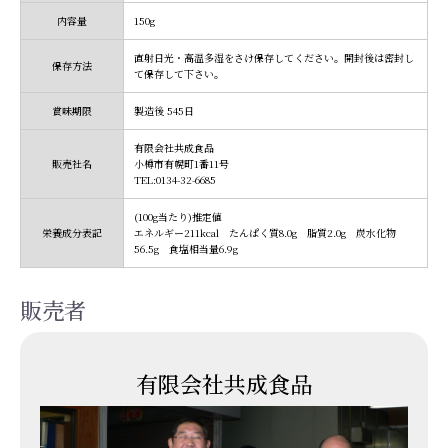
内容量
150g
直射日光・高温多湿をさけ保存してください。開封後は密封し
保存方法
て保存して下さい。
賞味期限
製造後 545日
有限会社共成食品
販売社名
小樽市有幌町1番11号
TEL:0134-32-6685
(100g当たり)推定値
栄養成分表記
エネルギー211kcal たんぱく質8.0g 脂質2.0g 炭水化物
56.5g 食塩相当量6.9g
販売者
有限会社共成食品