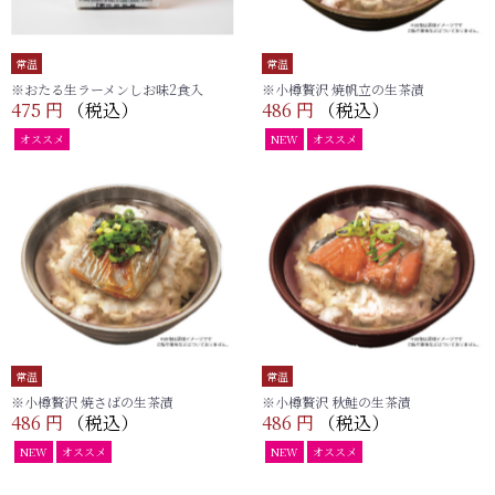
常温
常温
※おたる生ラーメンしお味2食入
※小樽贅沢 焼帆立の生茶漬
475 円
（税込）
486 円
（税込）
オススメ
NEW
オススメ
常温
常温
※小樽贅沢 焼さばの生茶漬
※小樽贅沢 秋鮭の生茶漬
486 円
（税込）
486 円
（税込）
NEW
オススメ
NEW
オススメ