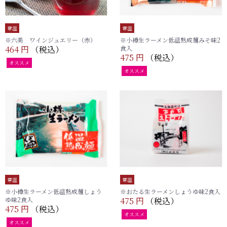
常温
常温
※六美 ワインジュエリー（赤）
※小樽生ラーメン低温熟成麺みそ味2
464 円
（税込）
食入
475 円
（税込）
オススメ
オススメ
常温
常温
※小樽生ラーメン低温熟成麺しょう
※おたる生ラーメンしょうゆ味2食入
ゆ味2食入
475 円
（税込）
475 円
（税込）
オススメ
オススメ