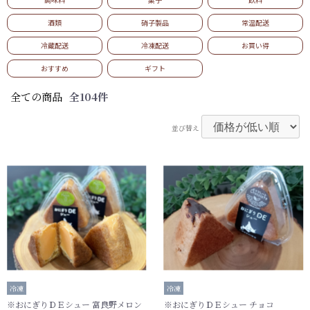
酒類
硝子製品
常温配送
カートを見る
冷蔵配送
冷凍配送
お買い得
おすすめ
ギフト
常温
冷蔵
冷凍
0
0
0
全ての商品
全104件
￥0
￥0
￥0
並び替え
冷凍
冷凍
※おにぎりＤＥシュー 富良野メロン
※おにぎりＤＥシュー チョコ