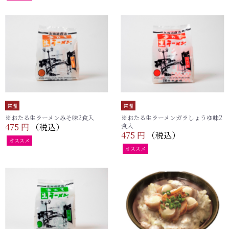
常温
常温
※おたる生ラーメンみそ味2食入
※おたる生ラーメンガラしょうゆ味2
475 円
（税込）
食入
475 円
（税込）
オススメ
オススメ