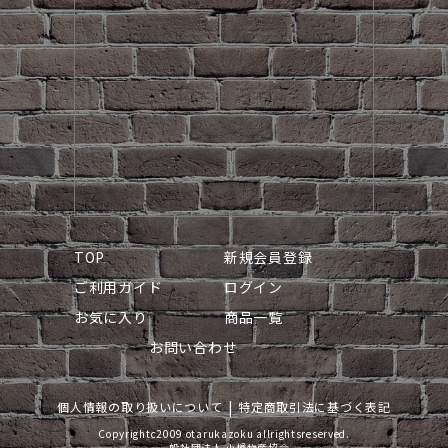
TOP
新規会員登録
ご利用ガイド
ログイン
お気に入り
商品一覧
お問い合わせ
個人情報の取り扱いについて
特定商取引法に基づく表記
Copyrightc2009 otarukazoku allrightsreserved.
一般社団法人 小樽物産協会