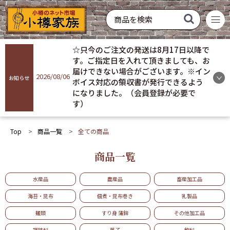
菓子
飲料
酒類
硝子製品
常温配送
冷蔵配送
冷凍配送
お買い得
おすすめ
ギフト
☆只今のご注文の発送は8月17日以降で
商品を探す
す。ご指定日を入れて頂きましても、お
届けできない場合がございます。※イン
2026/08/06
お知らせ
ボイス対応の領収書が発行できるよう
ログイン
になりました。（会員登録が必要で
す）
会員登録
Top
商品一覧
全ての商品
お気に入り
商品一覧
ご利用ガイド
水産品
農産品
畜産加工品
プライバシーポリシー
海苔・昆布
佃煮・昆布巻き
乳製品
麺類
すり身 蒲鉾
その他加工品
調味料
菓子
飲料