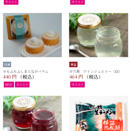
オススメ
オススメ
冷凍
常温
※もふもふしまえながバウム
※六美 ワインジュエリー（白）
440 円
（税込）
464 円
（税込）
NEW
オススメ
オススメ