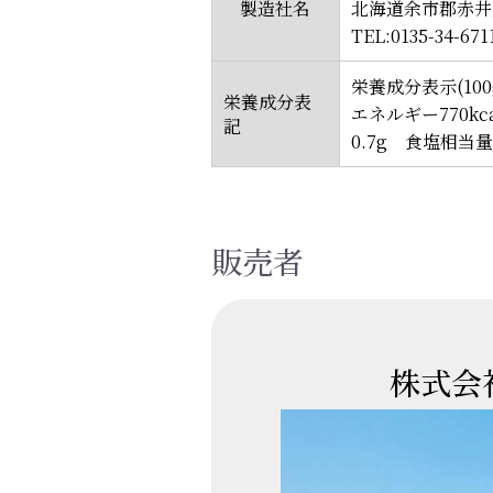
製造社名
北海道余市郡赤井川
TEL:0135-34-671
栄養成分表示(10
栄養成分表
エネルギー770kc
記
0.7g 食塩相当量0
販売者
株式会