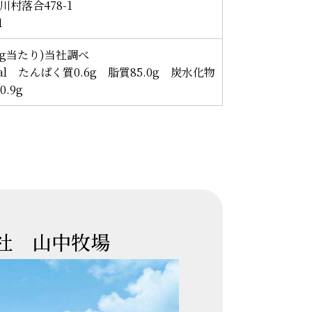
村落合478-1
1
0g当たり)当社調べ
al たんぱく質0.6g 脂質85.0g 炭水化物
.9g
社 山中牧場