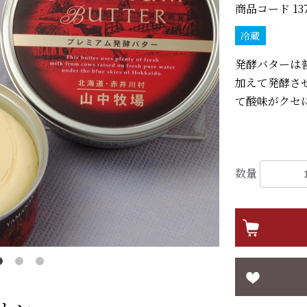
商品コード
13
冷蔵
発酵バターは
加えて発酵さ
て酸味がクセ
数量