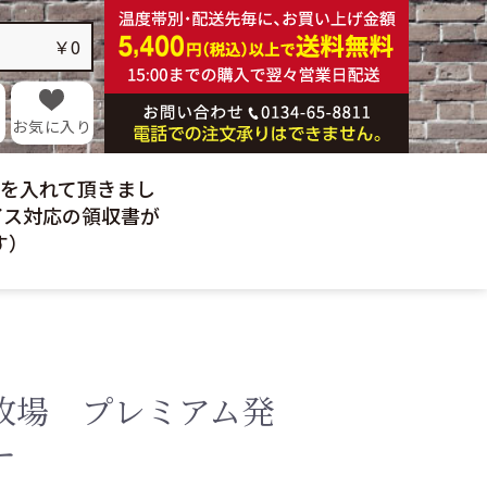
乳製品
麺類
￥0
酒類
硝子製品
ギフト
お気に入り
日を入れて頂きまし
イス対応の領収書が
す）
牧場 プレミアム発
ー