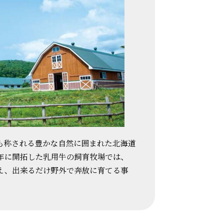
も称される豊かな自然に囲まれた北海道
5年に開拓した乳用牛の飼育牧場では、
え、出来るだけ野外で奔放に育てる事