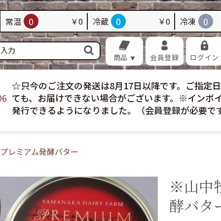
品
畜産加工品
海苔・昆布
佃煮・昆布巻き
0
0
0
常温
￥0
冷蔵
￥0
冷凍
加工品
調味料
菓子
飲料
配送
冷凍配送
お買い得
おすすめ
商品
会員登録
ログイン
☆只今のご注文の発送は8月17日以降です。ご指定
06
ても、お届けできない場合がございます。※インボ
発行できるようになりました。（会員登録が必要で
プレミアム発酵バター
※山中
酵バタ