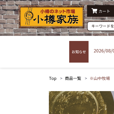
水産品
農産
カート
すり身 蒲鉾
その他
常温配送
冷蔵
2026/08/
お知らせ
Top
商品一覧
※山中牧場 