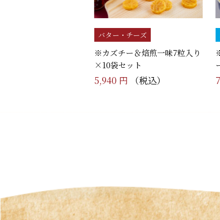
バター・チーズ
※カズチー＆焙煎一味7粒入り
×10袋セット
5,940 円
（税込）