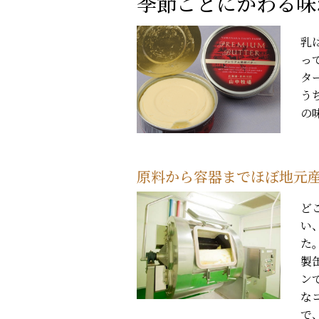
季節ごとにかわる味
乳
っ
タ
う
の
原料から容器までほぼ地元
ど
い
た
製
ン
な
で