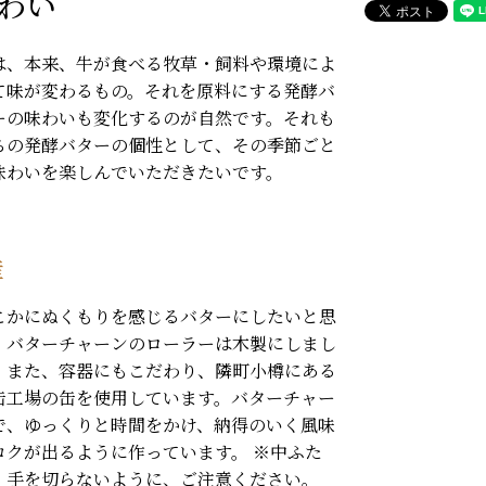
わい
は、本来、牛が食べる牧草・飼料や環境によ
て味が変わるもの。それを原料にする発酵バ
ーの味わいも変化するのが自然です。それも
ちの発酵バターの個性として、その季節ごと
味わいを楽しんでいただきたいです。
産
こかにぬくもりを感じるバターにしたいと思
、バターチャーンのローラーは木製にしまし
。また、容器にもこだわり、隣町小樽にある
缶工場の缶を使用しています。バターチャー
で、ゆっくりと時間をかけ、納得のいく風味
コクが出るように作っています。 ※中ふた
、手を切らないように、ご注意ください。