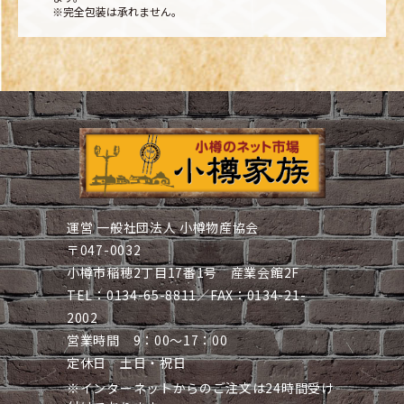
※完全包装は承れません。
運営 一般社団法人 小樽物産協会
〒047-0032
小樽市稲穂2丁目17番1号 産業会館2F
TEL：0134-65-8811／FAX：0134-21-
2002
営業時間 9：00～17：00
定休日 土日・祝日
※インターネットからのご注文は24時間受け