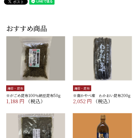
おすすめ商品
海苔・昆布
海苔・昆布
※がごめ昆布100％納豆昆布50g
※南かやべ産 わかおい昆布200g
1,188 円
（税込）
2,052 円
（税込）