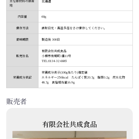
主な原材料の原産
北海道
地
内容量
60g
保存方法
直射日光・高温多湿をさけ保存してください。
賞味期限
製造後 300日
有限会社共成食品
販売社名
小樽市有幌町1番11号
TEL:0134-32-6685
栄養成分表示(100g当たり)推定値
栄養成分表記
エネルギー256kcal たんぱく質20.7g 脂質0.2g 炭水化物
48.7g 食塩相当量16.9g
販売者
有限会社共成食品