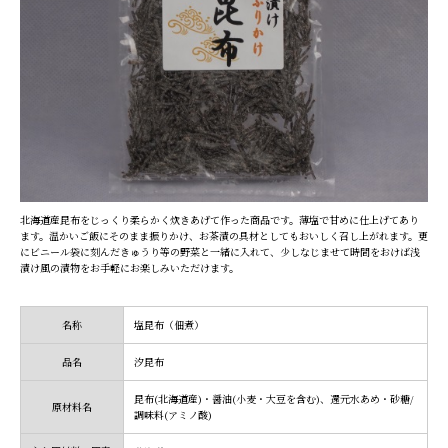
北海道産昆布をじっくり柔らかく炊きあげて作った商品です。薄塩で甘めに仕上げてあり
ます。温かいご飯にそのまま振りかけ、お茶漬の具材としてもおいしく召し上がれます。更
にビニール袋に刻んだきゅうり等の野菜と一緒に入れて、少しなじませて時間をおけば浅
漬け風の漬物をお手軽にお楽しみいただけます。
名称
塩昆布（佃煮）
品名
汐昆布
昆布(北海道産)・醤油(小麦・大豆を含む)、還元水あめ・砂糖/
原材料名
調味料(アミノ酸)