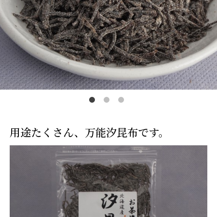
カートを見る
常温
冷蔵
冷凍
0
0
0
￥0
￥0
￥0
用途たくさん、万能汐昆布です。