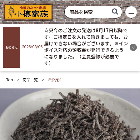
菓子
飲料
酒類
硝子製品
常温配送
冷蔵配送
冷凍配送
お買い得
おすすめ
ギフト
☆只今のご注文の発送は8月17日以降で
商品を探す
す。ご指定日を入れて頂きましても、お
届けできない場合がございます。※イン
2026/08/06
お知らせ
ボイス対応の領収書が発行できるよう
ログイン
になりました。（会員登録が必要で
す）
会員登録
Top
商品一覧
※汐昆布
お気に入り
ご利用ガイド
プライバシーポリシー