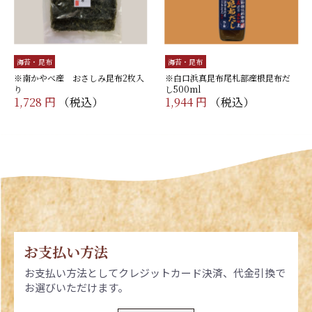
海苔・昆布
海苔・昆布
※南かやべ産 おさしみ昆布2枚入
※白口浜真昆布尾札部産根昆布だ
り
し500ml
1,728 円
（税込）
1,944 円
（税込）
お支払い方法
お支払い方法としてクレジットカード決済、代金引換で
お選びいただけます。