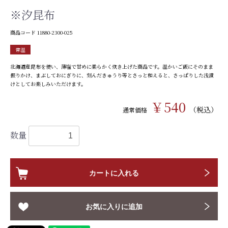
※汐昆布
商品コード
11880-2300-025
常温
北海道産昆布を使い、薄塩で甘めに柔らかく炊き上げた商品です。温かいご飯にそのまま
振りかけ、まぶしておにぎりに、刻んだきゅうり等とさっと和えると、さっぱりした浅漬
けとしてお楽しみいただけます。
￥540
（税込）
通常価格
数量
カートに入れる
お気に入りに追加