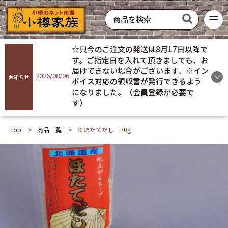
菓子
飲料
酒類
硝子製品
常温配送
冷蔵配送
冷凍配送
お買い得
おすすめ
ギフト
☆只今のご注文の発送は8月17日以降で
商品を探す
す。ご指定日を入れて頂きましても、お
届けできない場合がございます。※イン
2026/08/06
お知らせ
ボイス対応の領収書が発行できるよう
ログイン
になりました。（会員登録が必要で
す）
会員登録
Top
商品一覧
※ほたてだし 70g
お気に入り
ご利用ガイド
プライバシーポリシー