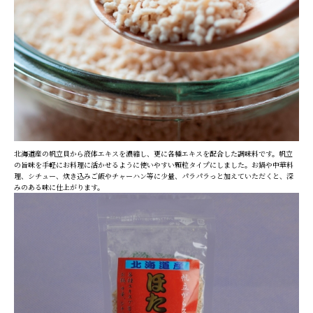
北海道産の帆立貝から液体エキスを濃縮し、更に各種エキスを配合した調味料です。帆立
の旨味を手軽にお料理に活かせるように使いやすい顆粒タイプにしました。お鍋や中華料
理、シチュー、炊き込みご飯やチャーハン等に少量、パラパラっと加えていただくと、深
みのある味に仕上がります。