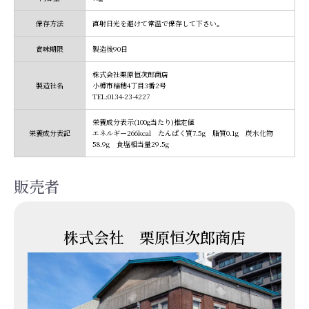
保存方法
直射日光を避けて常温で保存して下さい。
賞味期限
製造後90日
株式会社栗原恒次郎商店
製造社名
小樽市稲穂4丁目3番2号
TEL:0134-23-4227
栄養成分表示(100g当たり)推定値
栄養成分表記
エネルギー266kcal たんぱく質7.5g 脂質0.1g 炭水化物
58.9g 食塩相当量29.5g
販売者
株式会社 栗原恒次郎商店