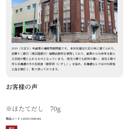
1919（大正８）年創業の海産物卸問屋です。 本社社屋は大正15年に建てられた、
旧第十二銀行（現北陸銀行）稲穂出張所を使用しており、創業から90余年を数え
る伝統が感じられるものとなっています。 地元小樽でも評判の高い、自社工場で
作る北海道の冬の伝統食「飯寿司（いずし）」を始め、北海道ならではの水産加
工品を幅広く、取り扱っております。
お客様の声
※ほたてだし 70g
商品コード
12030-2500-001
常温