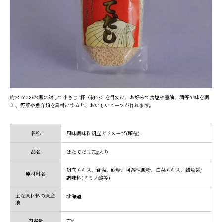
約250㏄のお湯に対して小さじ1杯（約4g）を目安に、お好みで食塩や醤油、酒等で味を調
え、野菜や魚介類を具材にすると、おいしいスープが作れます。
名称
風味調味料帆立ガラスープ(顆粒)
品名
ほたてだし70g入り
帆立エキス、食塩、砂糖、可溶性澱粉、白菜エキス、鰯魚醤/
原材料名
調味料(アミノ酸等)
主な原材料の原産
北海道
地
内容量
70g