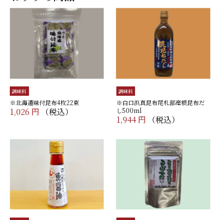
調味料
調味料
※北海道味付昆布4枚22束
※白口浜真昆布尾札部産根昆布だ
1,026 円
（税込）
し500ml
1,944 円
（税込）