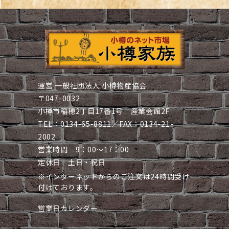
運営 一般社団法人 小樽物産協会
〒047-0032
小樽市稲穂2丁目17番1号 産業会館2F
TEL：0134-65-8811／FAX：0134-21-
2002
営業時間 9：00～17：00
定休日 土日・祝日
※インターネットからのご注文は24時間受け
付けております。
営業日カレンダー