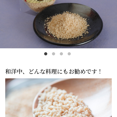
カートを見る
常温
冷蔵
冷凍
0
0
0
￥0
￥0
￥0
和洋中、どんな料理にもお勧めです！