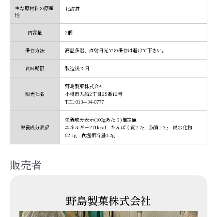
主な原材料の原産
北海道
地
内容量
2個
保存方法
高温多湿、直射日光での保存は避けて下さい。
賞味期限
製造後45日
野島製菓株式会社
販売社名
小樽市入船2丁目25番12号
TEL:0134-34-0777
栄養成分表示(100gあたり)推定値
栄養成分表記
エネルギー271kcal たんぱく質2.7g 脂質1.3g 炭水化物
62.1g 食塩相当量0.2g
販売者
野島製菓株式会社