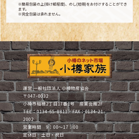
※簡易包装の上(掛け紙程度)、のし(短冊)をお付けすることができ
ます。
※完全包装は承れません。
運営 一般社団法人 小樽物産協会
〒047-0032
小樽市稲穂2丁目17番1号 産業会館2F
TEL：0134-65-8811／FAX：0134-21-
2002
営業時間 9：00～17：00
定休日 土日・祝日