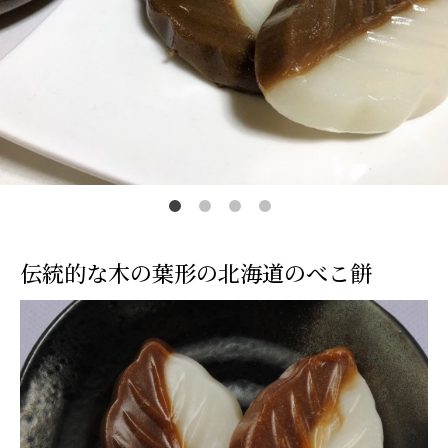
カートを見る
常温
冷蔵
冷凍
0
0
0
￥0
￥0
￥0
伝統的な木の葉形の北海道のべこ餅