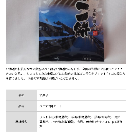
北海道の伝統的な木の葉型のべこ餅を北海道のみならず、全国の皆様にぜひ食べていただ
きたいと思い、ちょっとしたお土産などにお勧めの北海道の景色がプリントされた2個入り
を作りました。 ※袋の写真画はお選びいただけません。
名称
和菓子
品名
べこ餅2個セット
うるち米粉(北海道産)、砂糖(北海道産)、黒糖(沖縄産)、馬鈴
原材料名
薯澱粉、小麦粉(北海道産)、食塩、着色料(カラメル)、pH調整
剤