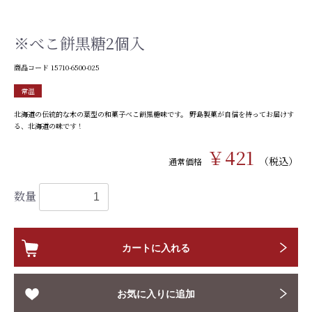
※べこ餅黒糖2個入
商品コード
15710-6500-025
常温
北海道の伝統的な木の葉型の和菓子べこ餅黒糖味です。 野島製菓が自信を持ってお届けす
る、北海道の味です！
￥421
（税込）
通常価格
数量
カートに入れる
お気に入りに追加