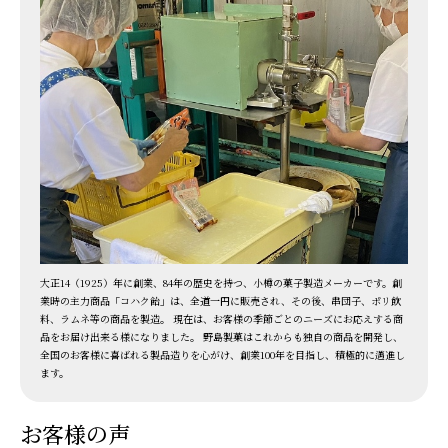
大正14（1925）年に創業、84年の歴史を持つ、小樽の菓子製造メーカーです。創
業時の主力商品「コハク飴」は、全道一円に販売され、その後、串団子、ポリ飲
料、ラムネ等の商品を製造。 現在は、お客様の季節ごとのニーズにお応えする商
品をお届け出来る様になりました。 野島製菓はこれからも独自の商品を開発し、
全国のお客様に喜ばれる製品造りを心がけ、創業100年を目指し、積極的に邁進し
ます。
お客様の声