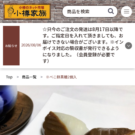
菓子
飲料
酒類
硝子製品
常温配送
冷蔵配送
冷凍配送
お買い得
おすすめ
ギフト
☆只今のご注文の発送は8月17日以降で
商品を探す
す。ご指定日を入れて頂きましても、お
届けできない場合がございます。※イン
2026/08/06
お知らせ
ボイス対応の領収書が発行できるよう
ログイン
になりました。（会員登録が必要で
す）
会員登録
Top
商品一覧
※べこ餅黒糖2個入
お気に入り
ご利用ガイド
プライバシーポリシー