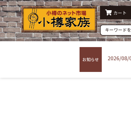
水産品
農産
カート
すり身 蒲鉾
その他
常温配送
冷蔵
2026/08/
お知らせ