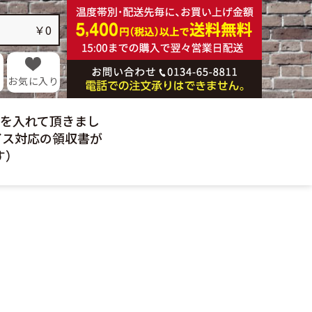
乳製品
麺類
￥0
酒類
硝子製品
ギフト
お気に入り
日を入れて頂きまし
イス対応の領収書が
す）