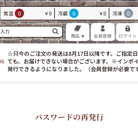
品
畜産加工品
海苔・昆布
佃煮・昆布巻き
0
0
0
常温
￥0
冷蔵
￥0
冷凍
加工品
調味料
菓子
飲料
配送
冷凍配送
お買い得
おすすめ
商品
会員登録
ログイン
☆只今のご注文の発送は8月17日以降です。ご指定
06
ても、お届けできない場合がございます。※インボ
発行できるようになりました。（会員登録が必要で
パスワードの再発行